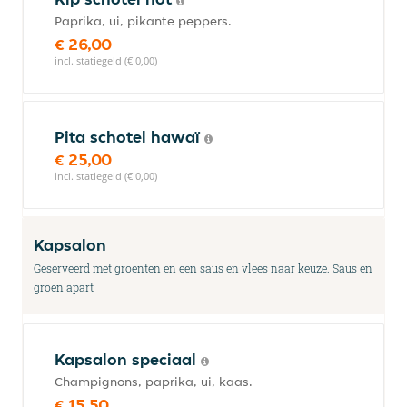
Paprika, ui, pikante peppers.
€ 26,00
incl. statiegeld (€ 0,00)
Pita schotel hawaï
€ 25,00
incl. statiegeld (€ 0,00)
Kapsalon
Geserveerd met groenten en een saus en vlees naar keuze. Saus en
groen apart
Kapsalon speciaal
Champignons, paprika, ui, kaas.
€ 15,50