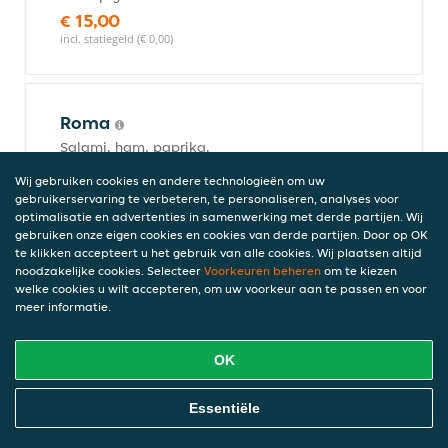
€ 15,00
incl. statiegeld (€ 0,00)
Roma
Salami, ham, paprika.
€ 17,00
Wij gebruiken cookies en andere technologieën om uw
incl. statiegeld (€ 0,00)
gebruikerservaring te verbeteren, te personaliseren, analyses voor
optimalisatie en advertenties in samenwerking met derde partijen. Wij
gebruiken onze eigen cookies en cookies van derde partijen. Door op OK
te klikken accepteert u het gebruik van alle cookies. Wij plaatsen altijd
noodzakelijke cookies. Selecteer
Multi cheese
Voorkeuren beheren
om te kiezen
welke cookies u wilt accepteren, om uw voorkeur aan te passen en voor
Gorgonzola, feta, mozzarella.
meer informatie.
€ 17,00
incl. statiegeld (€ 0,00)
OK
Online Eten Bestellen
Essentiële
Boromeo