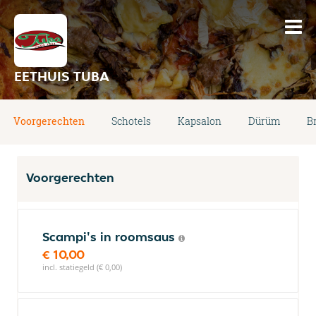
EETHUIS TUBA
Voorgerechten
Schotels
Kapsalon
Dürüm
B
Voorgerechten
Scampi's in roomsaus
€ 10,00
incl. statiegeld (€ 0,00)